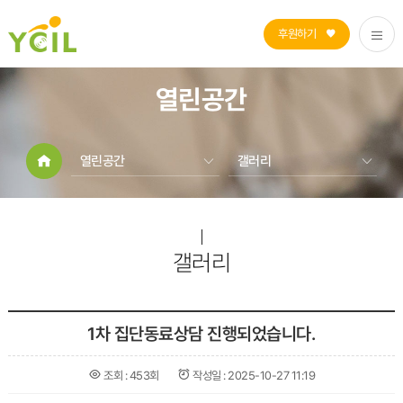
후원하기
열린공간
열린공간
갤러리
자립생활지원
공지사항
장애인활동지원
센터소식
열린공간
갤러리
갤러리
센터소개
1차 집단동료상담 진행되었습니다.
조회 :
453회
작성일 :
2025-10-27 11:19