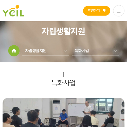
후원하기
자립생활지원
자립생활지원
특화사업
자립생활지원
자립생활
장애인활동지원
권익옹호
열린공간
동료상담
특화사업
센터소개
개인별자립지원
탈시설자립지원
특화사업
기타사업