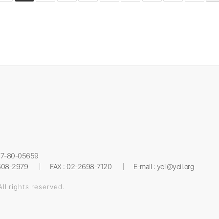
17-80-05659
608-2979
FAX : 02-2698-7120
E-mail : ycil@ycil.org
l rights reserved.