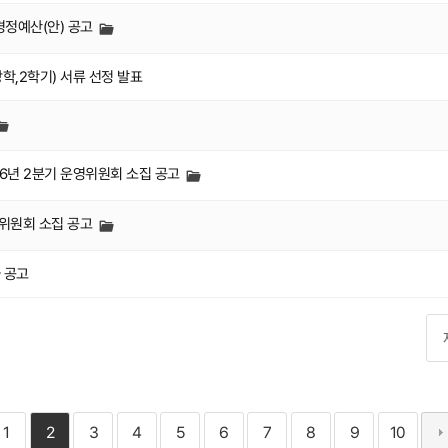
가경정예산(안) 공고
,2학기) 서류 선정 발표
6년 2분기 운영위원회 소집 공고
영위원회 소집 공고
자 공고
1
2
3
4
5
6
7
8
9
10