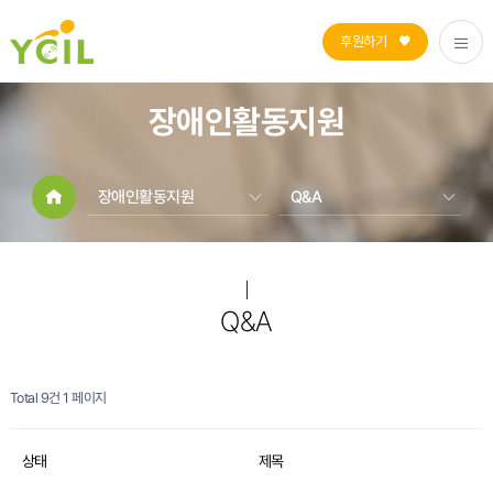
후원하기
장애인활동지원
장애인활동지원
Q&A
자립생활지원
사업소개
장애인활동지원
게시판
열린공간
Q&A
Q&A
센터소개
Total 9건
1 페이지
상태
제목